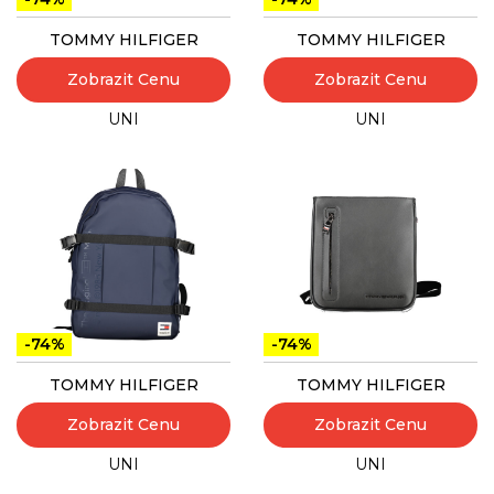
TOMMY HILFIGER
TOMMY HILFIGER
Zobrazit Cenu
Zobrazit Cenu
UNI
UNI
-74%
-74%
TOMMY HILFIGER
TOMMY HILFIGER
Zobrazit Cenu
Zobrazit Cenu
UNI
UNI