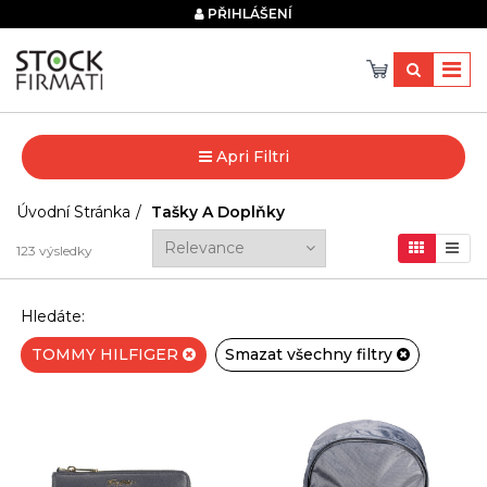
×
PŘIHLÁŠENÍ
Apri Filtri
Úvodní Stránka
Tašky A Doplňky
123
výsledky
Hledáte:
TOMMY HILFIGER
Smazat všechny filtry