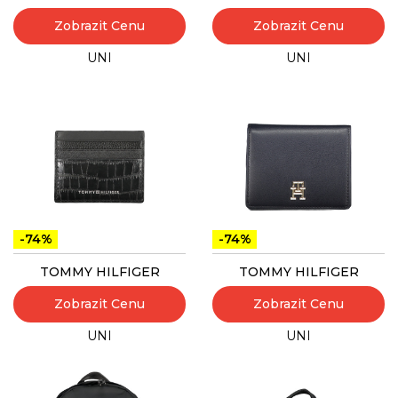
Zobrazit Cenu
Zobrazit Cenu
UNI
UNI
-74%
-74%
TOMMY HILFIGER
TOMMY HILFIGER
Zobrazit Cenu
Zobrazit Cenu
UNI
UNI