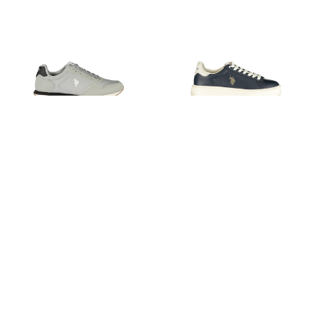
-86%
-86%
U.S. POLO ASSN.
U.S. POLO ASSN.
Zobrazit Cenu
Zobrazit Cenu
40
41
42
43
44
45
46
35
36
37
38
39
40
41