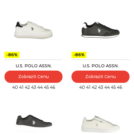
-86%
-86%
U.S. POLO ASSN.
U.S. POLO ASSN.
Zobrazit Cenu
Zobrazit Cenu
40
41
42
43
44
45
46
40
41
42
43
44
45
46