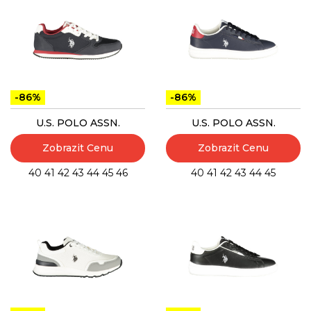
-86%
-86%
U.S. POLO ASSN.
U.S. POLO ASSN.
Zobrazit Cenu
Zobrazit Cenu
40
41
42
43
44
45
46
40
41
42
43
44
45