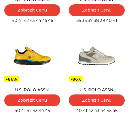
Zobrazit Cenu
Zobrazit Cenu
40
41
42
43
44
45
46
35
36
37
38
39
40
41
-86%
-86%
U.S. POLO ASSN.
U.S. POLO ASSN.
Zobrazit Cenu
Zobrazit Cenu
40
41
42
43
44
45
40
41
42
43
44
45
46