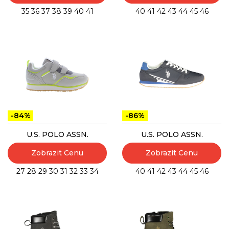
35
36
37
38
39
40
41
40
41
42
43
44
45
46
-84%
-86%
U.S. POLO ASSN.
U.S. POLO ASSN.
Zobrazit Cenu
Zobrazit Cenu
27
28
29
30
31
32
33
34
40
41
42
43
44
45
46