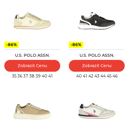
-86%
-86%
U.S. POLO ASSN.
U.S. POLO ASSN.
Zobrazit Cenu
Zobrazit Cenu
35
36
37
38
39
40
41
40
41
42
43
44
45
46