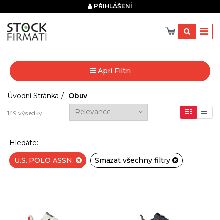
×
PŘIHLÁŠENÍ
Apri Filtri
Úvodní Stránka
Obuv
149
výsledky
Hledáte:
U.S. POLO ASSN.
Smazat všechny filtry