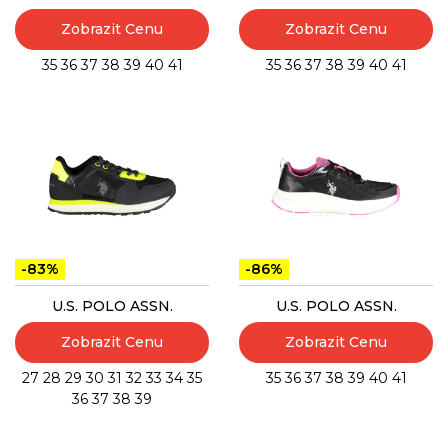
Zobrazit Cenu
Zobrazit Cenu
35
36
37
38
39
40
41
35
36
37
38
39
40
41
-83%
-86%
U.S. POLO ASSN.
U.S. POLO ASSN.
Zobrazit Cenu
Zobrazit Cenu
27
28
29
30
31
32
33
34
35
35
36
37
38
39
40
41
36
37
38
39