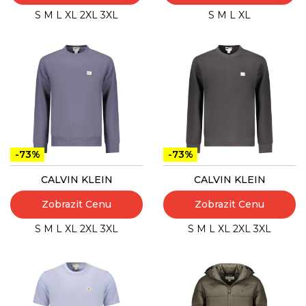
S
M
L
XL
2XL
3XL
S
M
L
XL
-73%
-73%
CALVIN KLEIN
CALVIN KLEIN
Zobrazit Cenu
Zobrazit Cenu
S
M
L
XL
2XL
3XL
S
M
L
XL
2XL
3XL