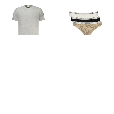
-73%
-73%
CALVIN KLEIN
CALVIN KLEIN
Zobrazit Cenu
Zobrazit Cenu
S
M
L
XL
2XL
XS
S
M
L