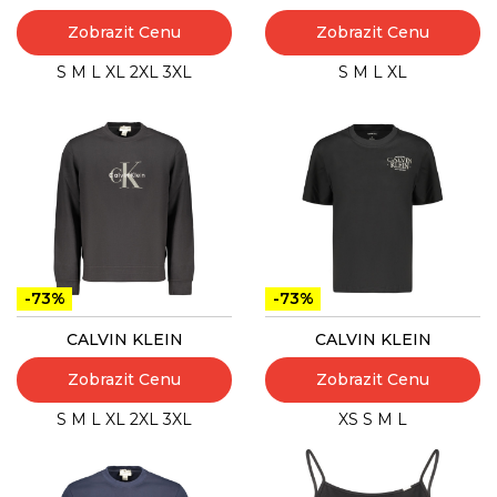
Zobrazit Cenu
Zobrazit Cenu
S
M
L
XL
2XL
3XL
S
M
L
XL
-73%
-73%
CALVIN KLEIN
CALVIN KLEIN
Zobrazit Cenu
Zobrazit Cenu
S
M
L
XL
2XL
3XL
XS
S
M
L