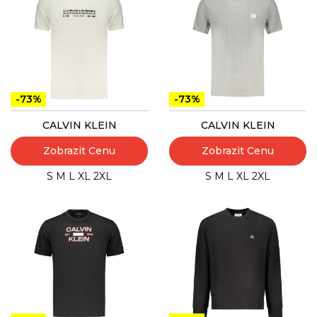
-73%
-73%
CALVIN KLEIN
CALVIN KLEIN
Zobrazit Cenu
Zobrazit Cenu
S
M
L
XL
2XL
S
M
L
XL
2XL