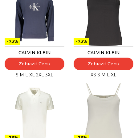
-73%
-73%
CALVIN KLEIN
CALVIN KLEIN
Zobrazit Cenu
Zobrazit Cenu
S
M
L
XL
2XL
3XL
XS
S
M
L
XL
-73%
-73%