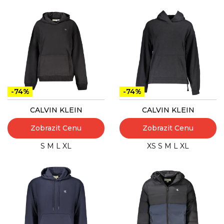
-74%
-74%
CALVIN KLEIN
CALVIN KLEIN
Zobrazit Cenu
Zobrazit Cenu
S
M
L
XL
XS
S
M
L
XL