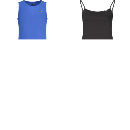
-90%
-73%
NORWAY 1963
CALVIN KLEIN
Zobrazit Cenu
Zobrazit Cenu
S
M
L
XL
2XL
3XL
XS
S
M
L
XL