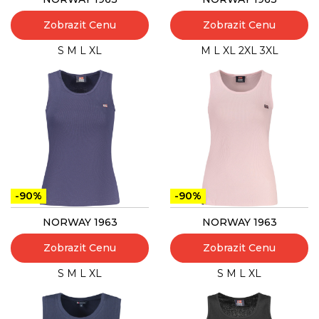
Zobrazit Cenu
Zobrazit Cenu
S
M
L
XL
M
L
XL
2XL
3XL
-90%
-90%
NORWAY 1963
NORWAY 1963
Zobrazit Cenu
Zobrazit Cenu
S
M
L
XL
S
M
L
XL