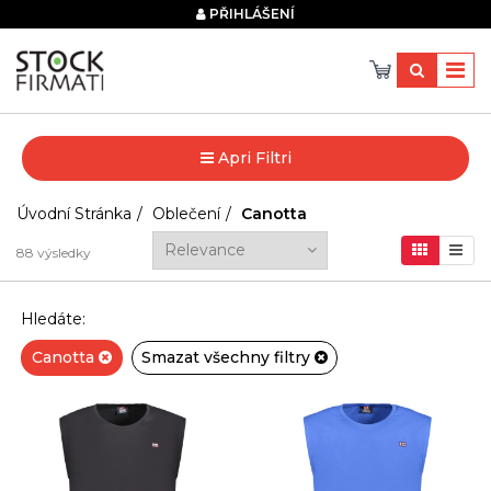
×
PŘIHLÁŠENÍ
Apri Filtri
Úvodní Stránka
Oblečení
Canotta
88
výsledky
Hledáte:
Canotta
Smazat všechny filtry