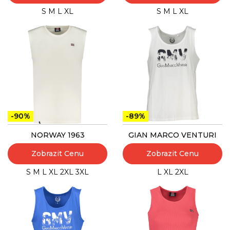
S
M
L
XL
S
M
L
XL
-90%
-89%
NORWAY 1963
GIAN MARCO VENTURI
Zobrazit Cenu
Zobrazit Cenu
S
M
L
XL
2XL
3XL
L
XL
2XL