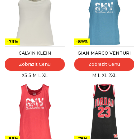
-73%
-89%
CALVIN KLEIN
GIAN MARCO VENTURI
Zobrazit Cenu
Zobrazit Cenu
XS
S
M
L
XL
M
L
XL
2XL
-89%
-75%