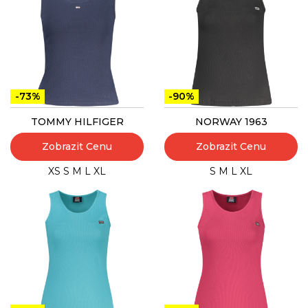
-73%
-90%
TOMMY HILFIGER
NORWAY 1963
Zobrazit Cenu
Zobrazit Cenu
XS
S
M
L
XL
S
M
L
XL