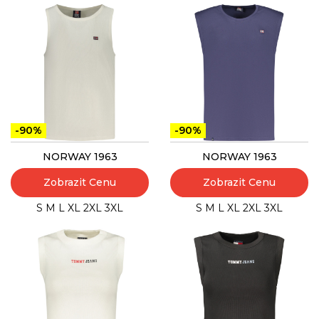
-90%
-90%
NORWAY 1963
NORWAY 1963
Zobrazit Cenu
Zobrazit Cenu
S
M
L
XL
2XL
3XL
S
M
L
XL
2XL
3XL