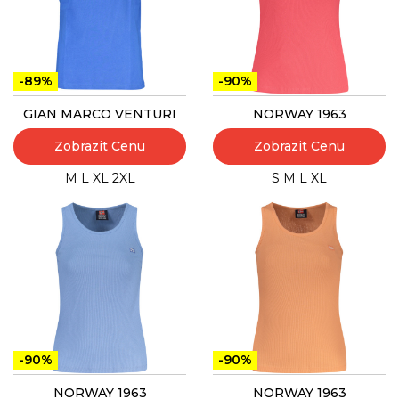
-89%
-90%
GIAN MARCO VENTURI
NORWAY 1963
Zobrazit Cenu
Zobrazit Cenu
M
L
XL
2XL
S
M
L
XL
-90%
-90%
NORWAY 1963
NORWAY 1963