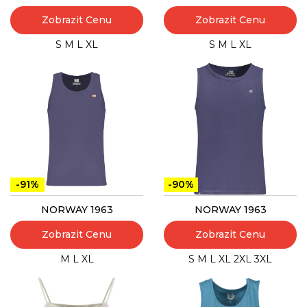
Zobrazit Cenu
Zobrazit Cenu
S
M
L
XL
S
M
L
XL
-91%
-90%
NORWAY 1963
NORWAY 1963
Zobrazit Cenu
Zobrazit Cenu
M
L
XL
S
M
L
XL
2XL
3XL