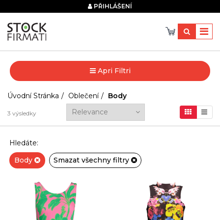
×
PŘIHLÁŠENÍ
Apri Filtri
Úvodní Stránka
Oblečení
Body
3
výsledky
Hledáte:
Body
Smazat všechny filtry