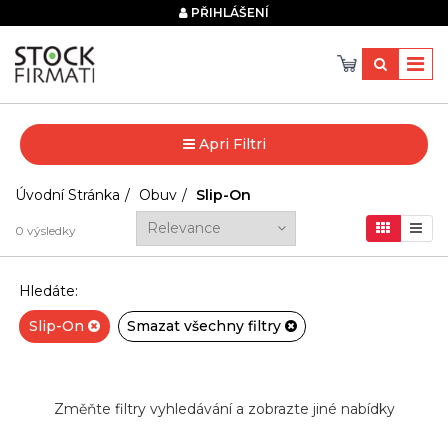
×
PŘIHLÁŠENÍ
Apri Filtri
Úvodní Stránka
Obuv
Slip-On
0
výsledky
Hledáte:
Slip-On
Smazat všechny filtry
Změňte filtry vyhledávání a zobrazte jiné nabídky