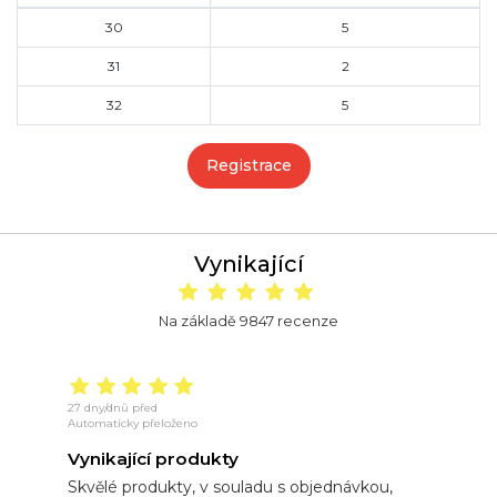
30
5
31
2
32
5
Registrace
Vynikající
Na základě 9847 recenze
27 dny/dnů před
15
Automaticky přeloženo
Au
Vynikající produkty
V
Skvělé produkty, v souladu s objednávkou,
V