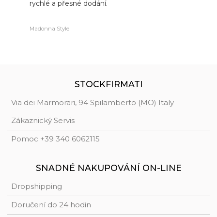
rychlé a přesné dodání.
o
Madonna Style
L
STOCKFIRMATI
Via dei Marmorari, 94 Spilamberto (MO) Italy
Zákaznický Servis
Pomoc +39 340 6062115
SNADNÉ NAKUPOVÁNÍ ON-LINE
Dropshipping
Doručení do 24 hodin