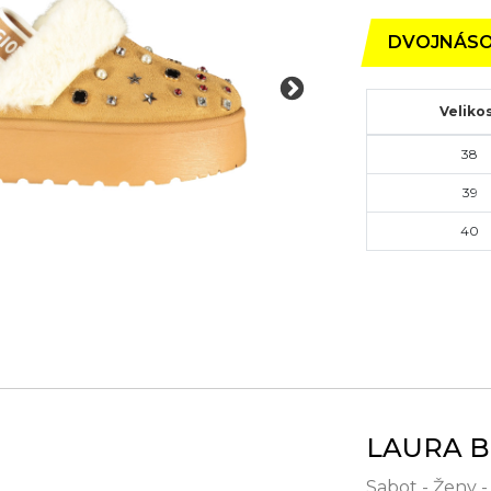
DVOJNÁSO
Veliko
38
39
40
LAURA B
Sabot - Ženy 