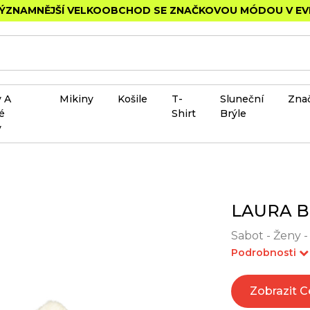
ÝZNAMNĚJŠÍ VELKOOBCHOD SE ZNAČKOVOU MÓDOU V E
 A
Mikiny
Košile
T-
Sluneční
Zna
é
Shirt
Brýle
y
LAURA B
Sabot - Ženy 
Podrobnosti
Zobrazit 