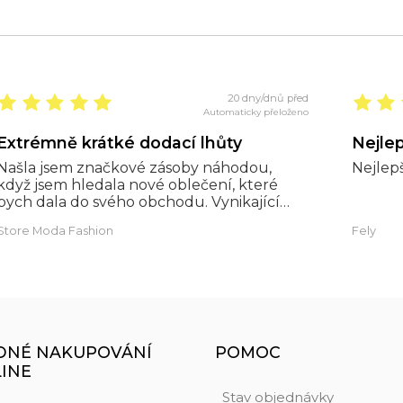
20 dny/dnů před
Automaticky přeloženo
Extrémně krátké dodací lhůty
Nejlep
Našla jsem značkové zásoby náhodou,
Nejlep
když jsem hledala nové oblečení, které
bych dala do svého obchodu. Vynikající
kvalita materiálů a za fantastické ceny.
Store Moda Fashion
Fely
Extrémně krátké dodací lhůty
DNÉ NAKUPOVÁNÍ
POMOC
LINE
Stav objednávky