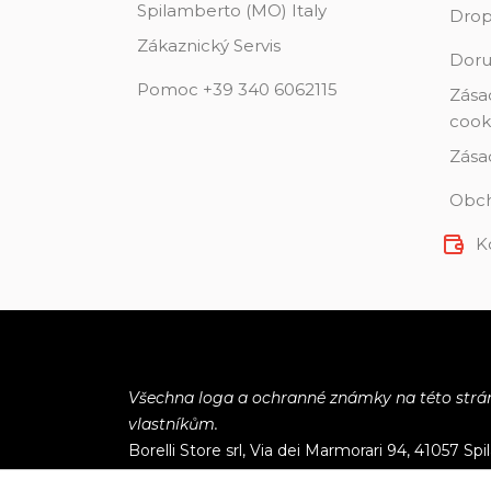
Spilamberto (MO) Italy
Drop
Zákaznický Servis
Doru
Pomoc +39 340 6062115
Zása
cook
Zása
Obch
K
Všechna loga a ochranné známky na této stránc
vlastníkům.
Borelli Store srl, Via dei Marmorari 94, 41057 Sp
P.Iva
03023860368 - Základní kapitál €500000 i