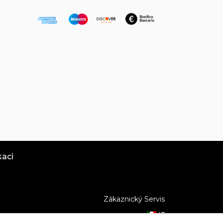
kaci
Zákaznický Servis
IT