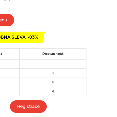
Cenu
BNÁ SLEVA: -83%
st
Dostupnost
1
9
9
6
Registrace