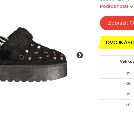
Podrobnosti
Zobrazit 
DVOJNÁSO
Veliko
37
38
39
40