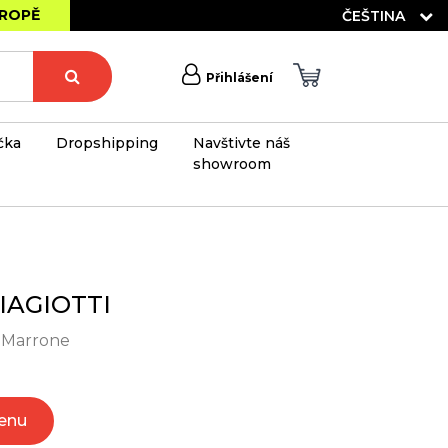
VROPĚ
ČEŠTINA
Přihlášení
čka
Dropshipping
Navštivte náš
showroom
×
IAGIOTTI
- Marrone
Cenu