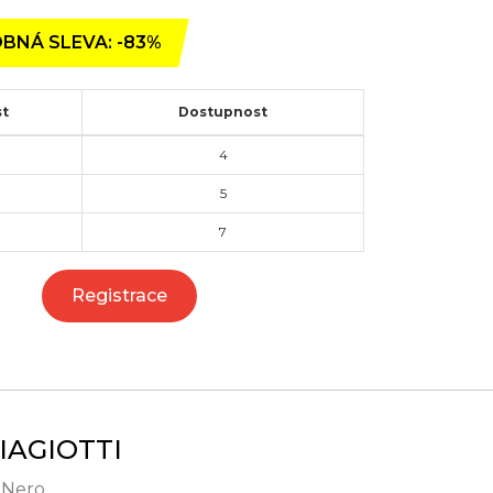
BNÁ SLEVA: -83%
st
Dostupnost
4
5
7
Registrace
IAGIOTTI
- Nero